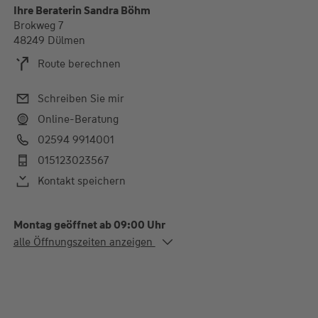
Ihre Beraterin Sandra Böhm
Brokweg 7
48249 Dülmen
Route berechnen
Schreiben Sie mir
Online-Beratung
02594 9914001
015123023567
Kontakt speichern
Montag geöffnet ab 09:00 Uhr
Alle Öffnungszeiten
alle Öffnungszeiten anzeigen
Mo. - Di.
09:00-13:00 und 15:00-
18:00 Uhr
Mi.
09:00-13:00 Uhr
Do.
09:00-13:00 und 15:00-
18:00 Uhr