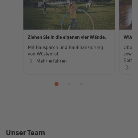
Ziehen Sie in die eigenen vier Wände.
Wüste
Mit Bausparen und Baufinanzierung
Über 
von Wüstenrot.
sowie 
Beiträ
Mehr erfahren
Zu
Unser Team