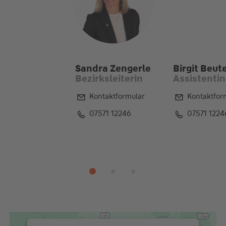
Sandra Zengerle
Birgit Beut
Bezirksleiterin
Assistentin
Kontaktformular
Kontaktfor
07571 12246
07571 1224