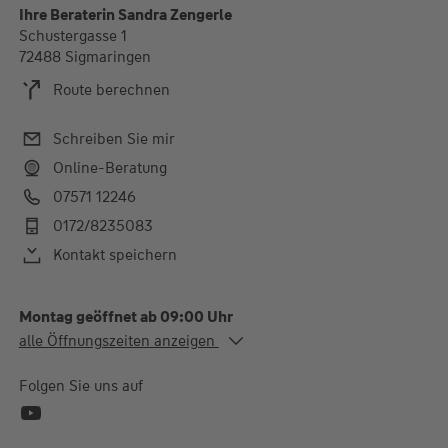
Ihre Beraterin Sandra Zengerle
Schustergasse 1
72488 Sigmaringen
Route berechnen
Schreiben Sie mir
Online-Beratung
07571 12246
0172/8235083
Kontakt speichern
Montag geöffnet ab 09:00 Uhr
Alle Öffnungszeiten
alle Öffnungszeiten anzeigen
Mo. - Do.
09:00-12:30 und 14:30-
18:00 Uhr
Folgen Sie uns auf
Fr.
10:00-12:30 Uhr
Termine außerhalb der Öffnungszeiten gerne nach
Vereinbarung