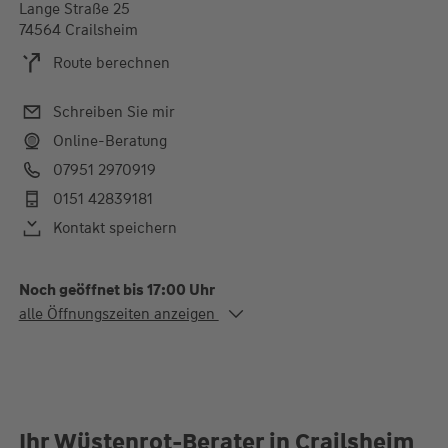
Lange Straße 25
74564 Crailsheim
Route berechnen
Schreiben Sie mir
Online-Beratung
07951 2970919
0151 42839181
Kontakt speichern
Noch geöffnet bis 17:00 Uhr
Alle Öffnungszeiten
alle Öffnungszeiten anzeigen
Mo. - Fr.
09:30-12:00 und 13:00-
17:00 Uhr
Ihr Wüstenrot-Berater in Crailsheim