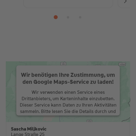
Zu
Wir benötigen Ihre Zustimmung, um
den Google Maps-Service zu laden!
Wir verwenden einen Service eines
Drittanbieters, um Karteninhalte einzubetten.
Dieser Service kann Daten zu Ihren Aktivitäten
sammeln. Bitte lesen Sie die Details durch und
stimmen Sie der Nutzung des Service zu, um
diese Karte anzuzeigen.
Sascha Miljkovic
Lange Straße 25
Mehr Informationen