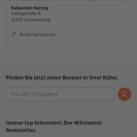
diese Karte anzuzeigen.
Sebastian Herzog
Liebigstraße 4
Mehr Informationen
16515 Oranienburg
Akzeptieren
Route berechnen
powered by
Usercentrics Consent Management
Platform
Finden Sie jetzt einen Berater in Ihrer Nähe.
Immer top informiert. Der Wüstenrot
Newsletter.