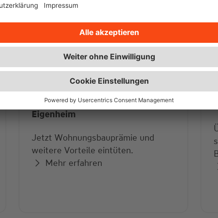
Mit mehr Eigenkapital ins
Eigenheim
Jetzt Wohnungsbauprämie und
s
weitere Vorteile eintüten.
B
Mehr erfahren