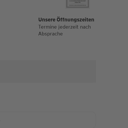
Alle Öffnungszeiten
Unsere Öffnungszeiten
Termine jederzeit nach
Termine jederzeit nach
Absprache
Absprache