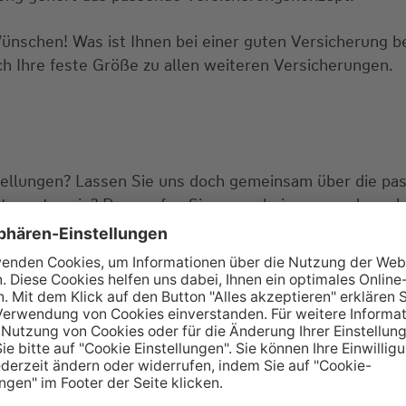
Wünschen! Was ist Ihnen bei einer guten Versicherung 
ch Ihre feste Größe zu allen weiteren Versicherungen.
tellungen? Lassen Sie uns doch gemeinsam über die pa
tungstermin? Dann rufen Sie gerne bei uns an oder sch
ie