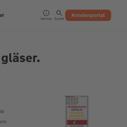
er
Kundenportal
Service
Suche
gläser.
ir
ern