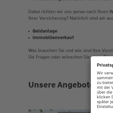
Dabei richten wir uns genau nach Ihren 
Ihrer Versicherung? Natürlich sind wir au
Geldanlage
Immobilienverkauf
Was brauchen Sie und wie sind Ihre Vors
Sie Fragen oder wünschen Sie einen Bera
Unsere Angebote für S