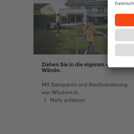
Ziehen Sie in die eigenen vier
Wände.
Mit Bausparen und Baufinanzierung
von Wüstenrot.
Mehr erfahren