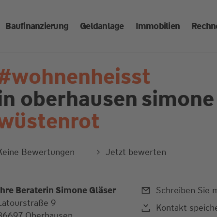
Baufinanzierung
Geldanlage
Immobilien
Rechn
#wohnenheisst
in oberhausen
simone 
wüstenrot
Keine Bewertungen
Jetzt bewerten
Ihre Beraterin Simone Gläser
Schreiben Sie m
Latourstraße 9
Kontakt speich
86697 Oberhausen