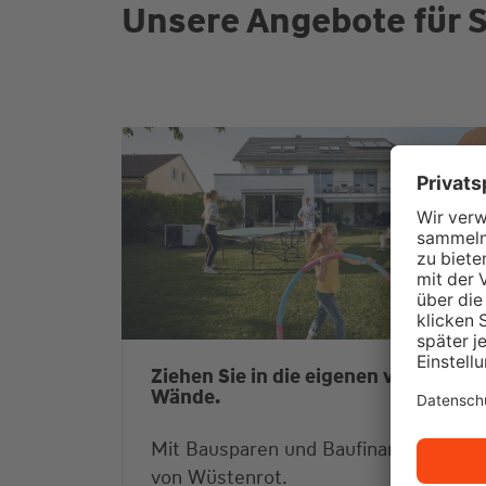
Unsere Angebote für S
Ziehen Sie in die eigenen vier
Wände.
Mit Bausparen und Baufinanzierung
von Wüstenrot.