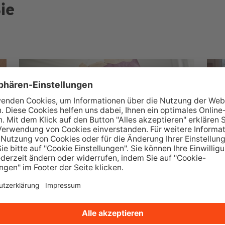
ie
Mit mehr Eigenkapital ins
Eigenheim
Jetzt Wohnungsbauprämie und
s
weitere Vorteile eintüten.
B