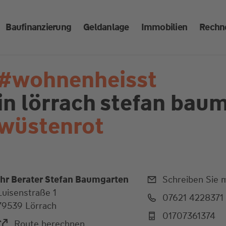
Baufinanzierung
Geldanlage
Immobilien
Rechn
#wohnenheisst
in lörrach
stefan baum
wüstenrot
Ihr Berater Stefan Baumgarten
Schreiben Sie m
Luisenstraße 1
07621 4228371
79539 Lörrach
01707361374
Route berechnen