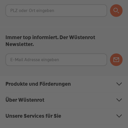
Immer top informiert. Der Wüstenrot
Newsletter.
Produkte und Förderungen
Bausparen
Über Wüstenrot
Baufinanzierung
Über uns
Unsere Services für Sie
Anschlussfinanzierung
Nachhaltigkeit