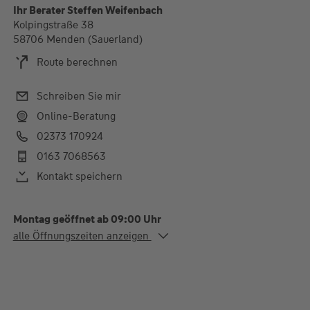
Ihr Berater Steffen Weifenbach
Kolpingstraße 38
58706 Menden (Sauerland)
Route berechnen
Schreiben Sie mir
Online-Beratung
02373 170924
0163 7068563
Kontakt speichern
Montag geöffnet ab 09:00 Uhr
Alle Öffnungszeiten
alle Öffnungszeiten anzeigen
Mo. - Do.
09:00-12:30 und 14:00-
18:00 Uhr
Fr.
09:00-12:30 und 14:00-
17:00 Uhr
Weitere Termine außerhalb der Öffnungszeiten nach