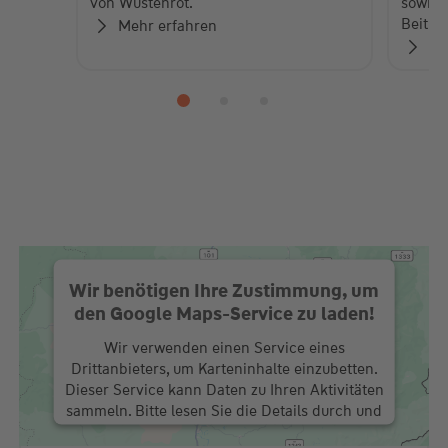
von Wüstenrot.
sowie 
Beiträ
Mehr erfahren
Zu
Wir benötigen Ihre Zustimmung, um
den Google Maps-Service zu laden!
Wir verwenden einen Service eines
Drittanbieters, um Karteninhalte einzubetten.
Dieser Service kann Daten zu Ihren Aktivitäten
sammeln. Bitte lesen Sie die Details durch und
stimmen Sie der Nutzung des Service zu, um