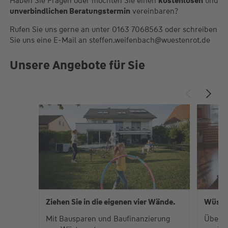
Haben Sie Fragen oder möchten Sie einen
kostenlosen
und
unverbindlichen Beratungstermin
vereinbaren?
Rufen Sie uns gerne an unter 0163 7068563 oder schreiben
Sie uns eine E-Mail an steffen.weifenbach@wuestenrot.de
Unsere Angebote für Sie
Ziehen Sie in die eigenen vier Wände.
Wüste
Mit Bausparen und Baufinanzierung
Über 