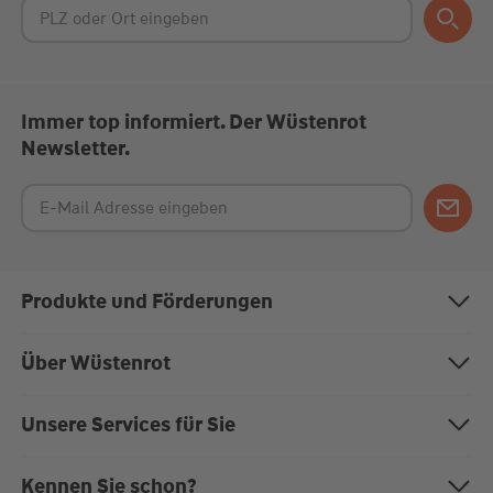
Immer top informiert. Der Wüstenrot
Newsletter.
Produkte und Förderungen
Bausparen
Über Wüstenrot
Baufinanzierung
Über uns
Unsere Services für Sie
Anschlussfinanzierung
Nachhaltigkeit
Magazin "Mein EigenHeim"
Kennen Sie schon?