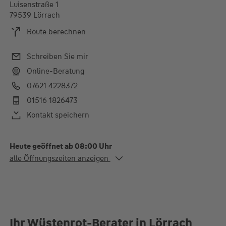
Luisenstraße 1
79539 Lörrach
Route berechnen
Schreiben Sie mir
Online-Beratung
07621 4228372
01516 1826473
Kontakt speichern
Heute geöffnet ab 08:00 Uhr
Alle Öffnungszeiten
alle Öffnungszeiten anzeigen
Mo.
10:00-12:30 und 14:00-
18:00 Uhr
Di.
10:00-12:30 Uhr
Do.
10:00-12:30 und 14:00-
18:00 Uhr
Fr.
08:00-12:00 Uhr
Ihr Wüstenrot-Berater in Lörrach