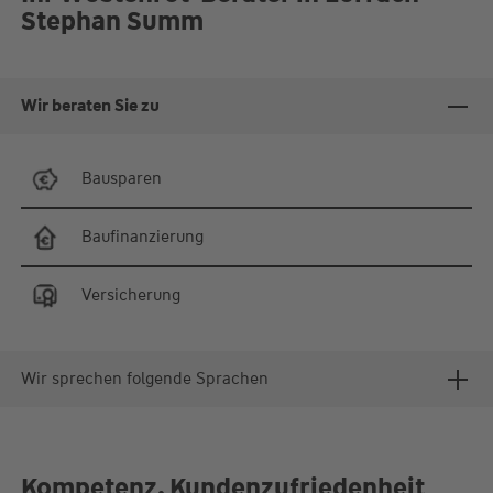
Termine auch nach Absprache
Stephan Summ
Wir beraten Sie zu
Bausparen
Baufinanzierung
Versicherung
Wir sprechen folgende Sprachen
Kompetenz, Kundenzufriedenheit