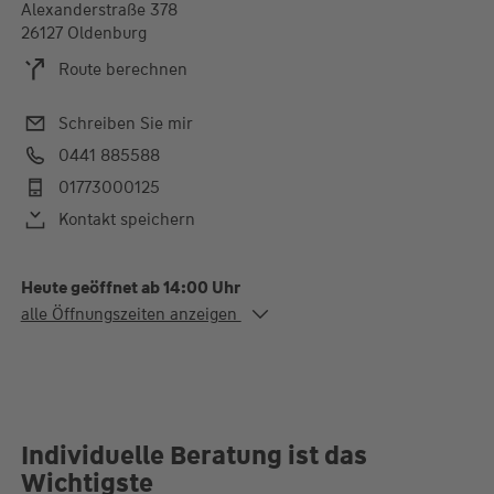
Alexanderstraße 378
26127 Oldenburg
Route berechnen
Schreiben Sie mir
0441 885588
01773000125
Kontakt speichern
Heute geöffnet ab 14:00 Uhr
Alle Öffnungszeiten
alle Öffnungszeiten anzeigen
Mo. - Fr.
09:00-13:00 und 14:00-
17:00 Uhr
Individuelle Beratung ist das
Wichtigste