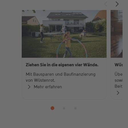
Ziehen Sie in die eigenen vier Wände.
Wüste
Mit Bausparen und Baufinanzierung
Über 
von Wüstenrot.
sowie 
Beiträ
Mehr erfahren
Zu