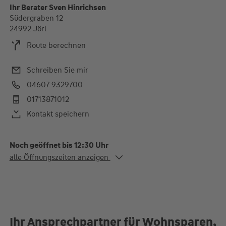
Ihr Berater Sven Hinrichsen
Südergraben 12
24992 Jörl
Route berechnen
Schreiben Sie mir
04607 9329700
01713871012
Kontakt speichern
Noch geöffnet bis 12:30 Uhr
Alle Öffnungszeiten
alle Öffnungszeiten anzeigen
Mo. - Fr.
09:00-12:30 und 13:30-
18:00 Uhr
Termine gerne auch nach Absprache bei Ihnen vor Ort!
Ihr Ansprechpartner für Wohnsparen,