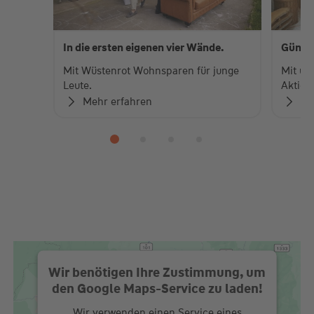
In die ersten eigenen vier Wände.
Günsti
Mit Wüstenrot Wohnsparen für junge
Mit un
Leute.
Aktion
Mehr erfahren
Me
Wir benötigen Ihre Zustimmung, um
den Google Maps-Service zu laden!
Wir verwenden einen Service eines