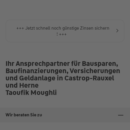
+++ Starten Sie jetzt Ihre umfassende
Energieberatung und erstellen Sie die perfekte
Sanierungsstrategie speziell für Ihre Immobile ! +++
Ihr Ansprechpartner für Bausparen,
Baufinanzierungen, Versicherungen
und Geldanlage in Castrop-Rauxel
und Herne
Taoufik Moughli
Wir beraten Sie zu