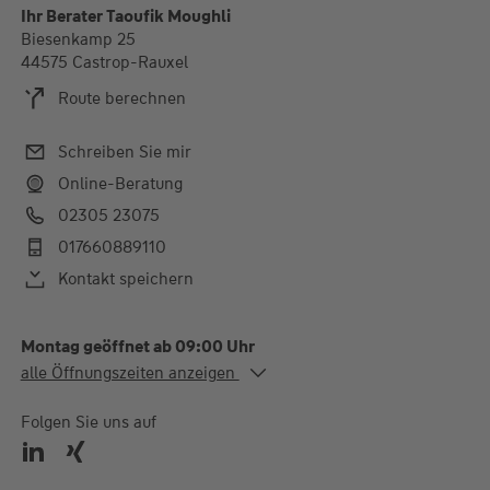
Ihr Berater Taoufik Moughli
Biesenkamp 25
44575 Castrop-Rauxel
Route berechnen
Schreiben Sie mir
Online-Beratung
02305 23075
017660889110
Kontakt speichern
Montag geöffnet ab 09:00 Uhr
Alle Öffnungszeiten
alle Öffnungszeiten anzeigen
Mo. - Do.
09:00-13:00 und 15:00-
18:00 Uhr
Folgen Sie uns auf
Fr.
09:00-13:00 Uhr
Termine nach Absprache