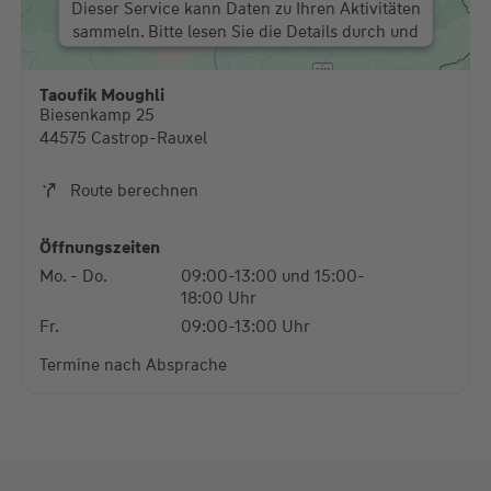
Drittanbieters, um Karteninhalte einzubetten.
Dieser Service kann Daten zu Ihren Aktivitäten
sammeln. Bitte lesen Sie die Details durch und
stimmen Sie der Nutzung des Service zu, um
diese Karte anzuzeigen.
Taoufik Moughli
Biesenkamp 25
Mehr Informationen
44575 Castrop-Rauxel
Akzeptieren
Route berechnen
powered by
Usercentrics Consent Management
Platform
Öffnungszeiten
Mo. - Do.
09:00-13:00 und 15:00-
18:00 Uhr
Fr.
09:00-13:00 Uhr
Termine nach Absprache