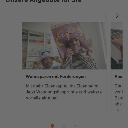
Wohnsparen mit Förderungen
Anschl
Mit mehr Eigenkapital ins Eigenheim:
Die Zin
Jetzt Wohnungsbauprämie und weitere
vor En
Vorteile eintüten.
Baufin
abschl
Je