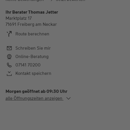
Ihr Berater Thomas Jetter
Marktplatz 17
71691 Freiberg am Neckar
Route berechnen
Schreiben Sie mir
Online-Beratung
07141 70200
Kontakt speichern
Morgen geöffnet ab 09:30 Uhr
Alle Öffnungszeiten
alle Öffnungszeiten anzeigen
Mo. - Fr.
09:30-12:30 und 14:30-
18:00 Uhr
Weitere Termine nach Vereinbarung