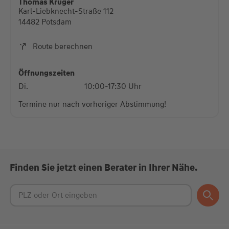
Thomas Krüger
Karl-Liebknecht-Straße 112
Mehr Informationen
14482 Potsdam
Akzeptieren
Route berechnen
powered by
Usercentrics Consent Management
Platform
Öffnungszeiten
Di.
10:00-17:30 Uhr
Termine nur nach vorheriger Abstimmung!
Finden Sie jetzt einen Berater in Ihrer Nähe.