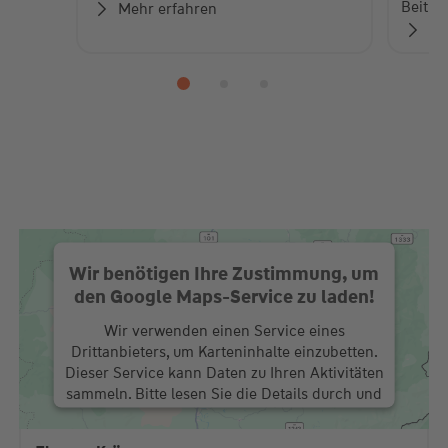
Beiträ
Mehr erfahren
Zu
Wir benötigen Ihre Zustimmung, um
den Google Maps-Service zu laden!
Wir verwenden einen Service eines
Drittanbieters, um Karteninhalte einzubetten.
Dieser Service kann Daten zu Ihren Aktivitäten
sammeln. Bitte lesen Sie die Details durch und
stimmen Sie der Nutzung des Service zu, um
diese Karte anzuzeigen.