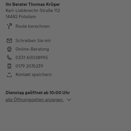
Ihr Berater Thomas Krüger
Karl-Liebknecht-Straße 112
14482 Potsdam
Route berechnen
Schreiben Sie mir
Online-Beratung
0331 60028995
0179 2076239
Kontakt speichern
Dienstag geöffnet ab 10:00 Uhr
Alle Öffnungszeiten
alle Öffnungszeiten anzeigen
Di.
10:00-17:30 Uhr
Termine nur nach vorheriger Abstimmung!