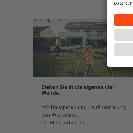
Ziehen Sie in die eigenen vier
Wände.
Mit Bausparen und Baufinanzierung
von Wüstenrot.
Mehr erfahren