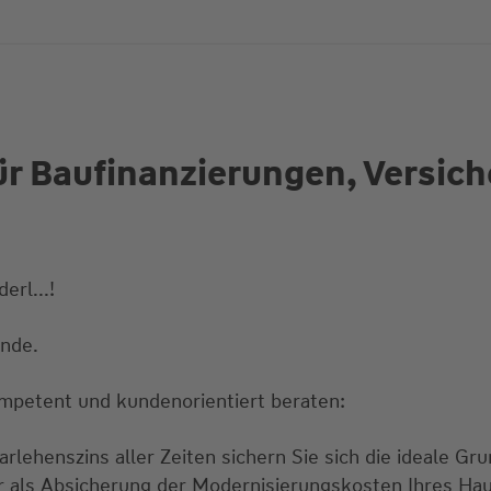
ür Baufinanzierungen, Versic
rl...!
ände.
mpetent und kundenorientiert beraten:
rlehenszins aller Zeiten sichern Sie sich die ideale Gru
ur als Absicherung der Modernisierungskosten Ihres Ha