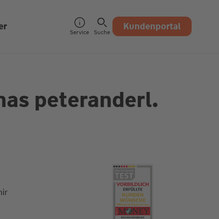
er
Kundenportal
Service
Suche
as peteranderl.
ir