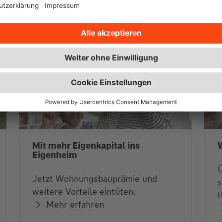
Mit mehr Eigenkapital ins
Eigenheim
Jetzt Wohnungsbauprämie und
s
weitere Vorteile eintüten.
B
Mehr erfahren