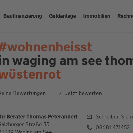
Baufinanzierung
Geldanlage
Immobilien
Rechn
#wohnenheisst
in waging am see
thom
wüstenrot
Keine Bewertungen
Jetzt bewerten
Ihr Berater Thomas Peteranderl
Schreiben Sie m
Salzburger Straße 35
08681 471452
83329 Waging am See