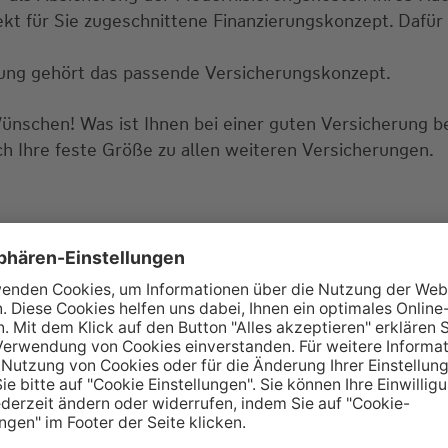
ekt für Sie zugeschnittene Finanzierungskonzept. Dafür 
erung gehört das passende Versicherungskonzept.
Wünschen! Was ist Ihnen bei einer guten Versicherung 
ch Ihre feste Größe zu allen weiteren Versicherungen.
tellungen? Lassen Sie uns doch gemeinsam über die pa
tungstermin? Dann rufen Sie gerne bei uns an oder sch
ie