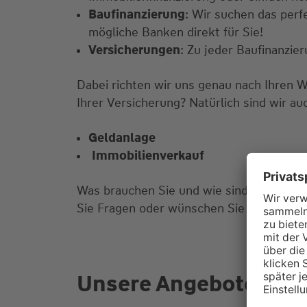
Baufinanzierung
: Wir suchen das perf
mögliche Banken direkt für Sie!
Versicherungen
: Zu jeder Baufinanzi
Dabei richten wir uns genau nach Ihren 
Ihrer Versicherung? Natürlich sind wir au
Geldanlage
Immobilienverkauf
Was brauchen Sie und wie sind Ihre Vors
Sie Fragen oder wünschen Sie einen Bera
Unsere Angebote für S