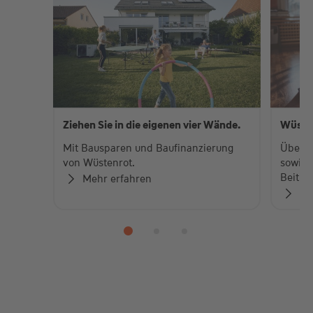
Ziehen Sie in die eigenen vier Wände.
Wüste
Mit Bausparen und Baufinanzierung
Über 
von Wüstenrot.
sowie 
Beiträ
Mehr erfahren
Zu