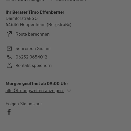
Ihr Berater Timo Effenberger
Daimlerstraße 5
64646 Heppenheim (Bergstraße)
Route berechnen
Schreiben Sie mir
06252 9654012
Kontakt speichern
Morgen geöffnet ab 09:00 Uhr
Alle Öffnungszeiten
alle Öffnungszeiten anzeigen
Mo. - Do.
09:00-13:00 und 14:00-
18:00 Uhr
Folgen Sie uns auf
Fr.
09:00-13:00 Uhr
Die Nachmittage sind für terminierte Kundengespräche
reserviert.