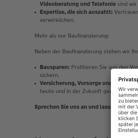
Videoberatung und Telefonie
sind wir 
Expertise, die sich auszahlt:
Vertrauen
verwirklichen.
Mehr als nur Baufinanzierung:
Neben der Baufinanzierung stehen wir Ihn
Bausparen:
Profitieren Sie von den Vor
sichern.
Versicherung, Vorsorge und Geldanla
heute und in der Zukunft gewährleisten
Sprechen Sie uns an und lassen Sie uns