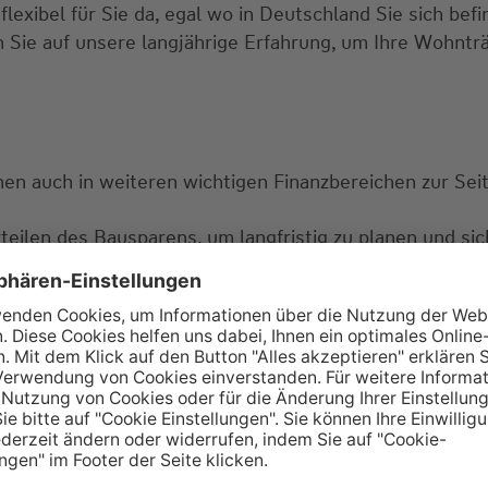
flexibel für Sie da, egal wo in Deutschland Sie sich befi
 Sie auf unsere langjährige Erfahrung, um Ihre Wohntr
en auch in weiteren wichtigen Finanzbereichen zur Seit
teilen des Bausparens, um langfristig zu planen und si
ge:
Wir erarbeiten für Sie und Ihre Familie individuelle 
.
 gemeinsam Ihre finanziellen Ziele erreichen!