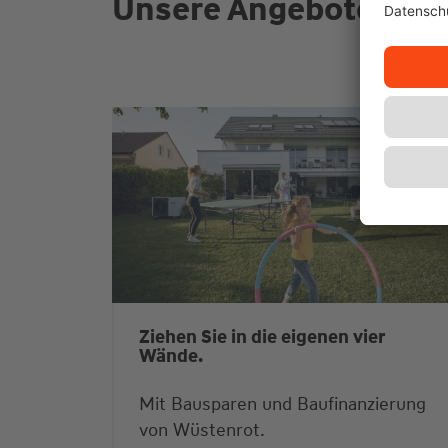
Unsere Angebote für S
Ziehen Sie in die eigenen vier
Wände.
Mit Bausparen und Baufinanzierung
von Wüstenrot.