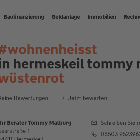
Baufinanzierung
Geldanlage
Immobilien
Rechn
#wohnenheisst
in hermeskeil
tommy 
wüstenrot
Keine Bewertungen
Jetzt bewerten
Ihr Berater Tommy Malburg
Schreiben Sie m
Saarstraße 1
06503 952396
54411 Hermeskeil