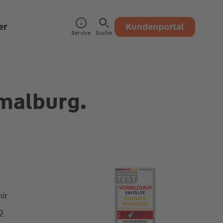
er
Kundenportal
Service
Suche
malburg.
ir
2