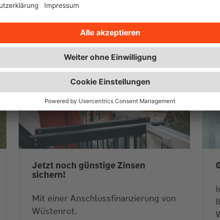
ie
Jetzt noch günstige Zinsen
G
sichern!
I
Mit einer Anschlussfinanzierung von
I
Wüstenrot.