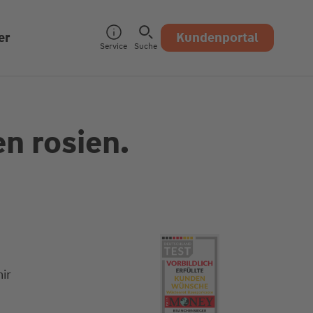
er
Kundenportal
Service
Suche
en rosien.
ir