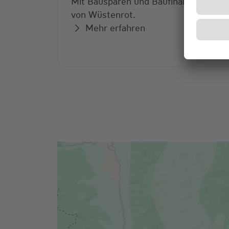
Mit Bausparen und Baufinanzierung
von Wüstenrot.
Mehr erfahren