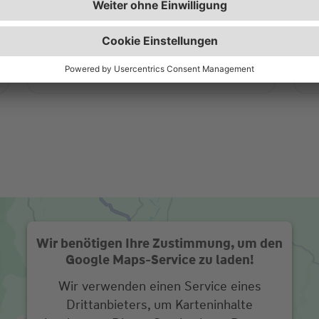
sowie interessante Ratgeber und
w
Beiträge.
Zur Wüstenrot Wohnwelt
Wir benötigen Ihre Zustimmung, um den
Google Maps-Service zu laden!
Wir verwenden einen Service eines
Drittanbieters, um Karteninhalte