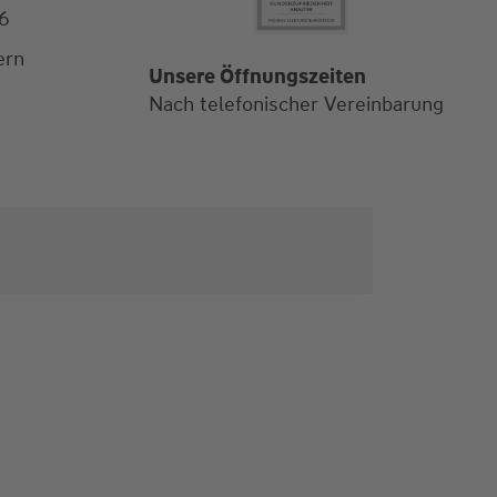
6
ern
Alle Öffnungszeiten
Unsere Öffnungszeiten
Nach telefonischer Vereinbarung
Nach telefonischer Vereinbarung