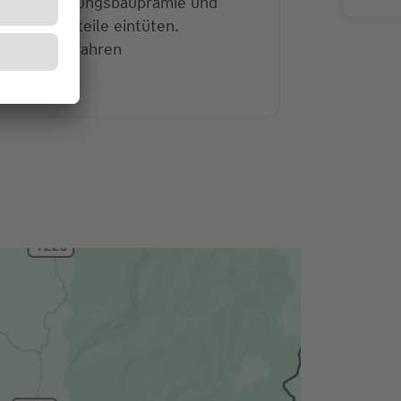
Jetzt Wohnungsbauprämie und
eitere Vorteile eintüten.
Mehr erfahren