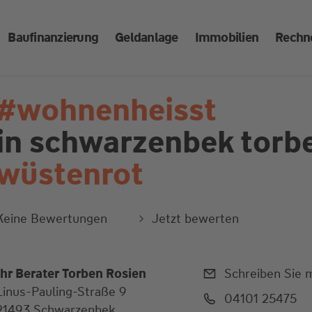
Baufinanzierung
Geldanlage
Immobilien
Rechn
#wohnenheisst
in schwarzenbek
torb
wüstenrot
Keine Bewertungen
Jetzt bewerten
Ihr Berater Torben Rosien
Schreiben Sie m
Linus-Pauling-Straße 9
04101 25475
21493 Schwarzenbek