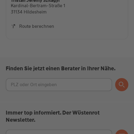
Tristan Jeremy Szilagyi
Kardinal-Bertram-Straße 1
Mehr Informationen
31134 Hildesheim
Akzeptieren
Route berechnen
powered by
Usercentrics Consent Management
Platform
Finden Sie jetzt einen Berater in Ihrer Nähe.
Immer top informiert. Der Wüstenrot
Newsletter.