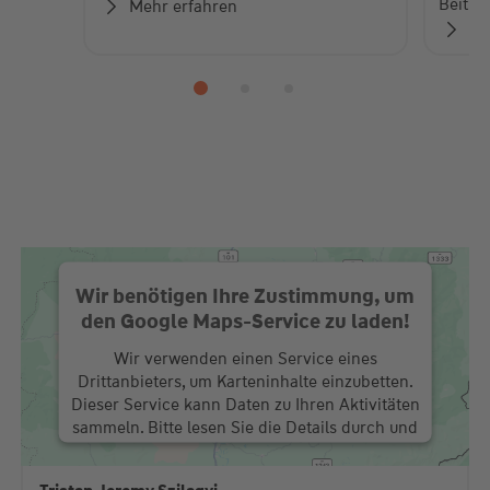
Beiträ
Mehr erfahren
Zu
Wir benötigen Ihre Zustimmung, um
den Google Maps-Service zu laden!
Wir verwenden einen Service eines
Drittanbieters, um Karteninhalte einzubetten.
Dieser Service kann Daten zu Ihren Aktivitäten
sammeln. Bitte lesen Sie die Details durch und
stimmen Sie der Nutzung des Service zu, um
diese Karte anzuzeigen.