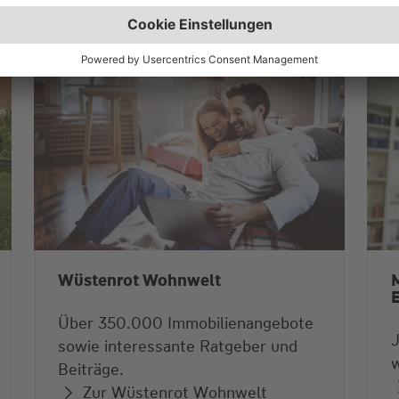
Wüstenrot Wohnwelt
M
Über 350.000 Immobilienangebote
sowie interessante Ratgeber und
w
Beiträge.
Zur Wüstenrot Wohnwelt