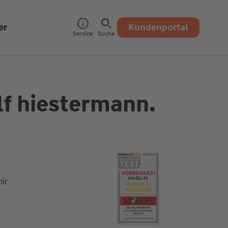
er
Kundenportal
Service
Suche
lf hiestermann.
ir