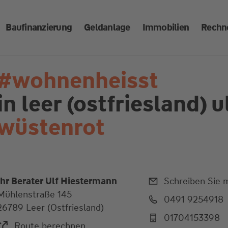
Baufinanzierung
Geldanlage
Immobilien
Rechn
#wohnenheisst
in leer (ostfriesland)
u
wüstenrot
Ihr Berater Ulf Hiestermann
Schreiben Sie m
Mühlenstraße 145
0491 9254918
26789 Leer (Ostfriesland)
01704153398
Route berechnen