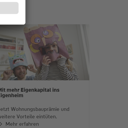
it mehr Eigenkapital ins
Eigenheim
Jetzt Wohnungsbauprämie und
eitere Vorteile eintüten.
Mehr erfahren