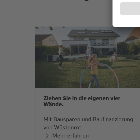
Ziehen Sie in die eigenen vier
Wände.
Mit Bausparen und Baufinanzierung
von Wüstenrot.
Mehr erfahren