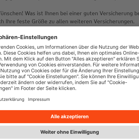
Wünschen! Was ist Ihnen bei einer guten Versicherung 
ch Ihre feste Größe zu allen weiteren Versicherungen.
tellungen? Lassen Sie uns doch gemeinsam über die pa
tungstermin? Dann rufen Sie gerne bei uns an oder sch
ie