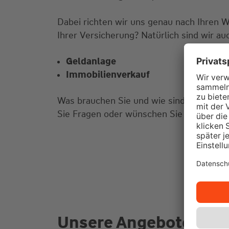
Dabei richten wir uns genau nach Ihren 
Ihrer Versicherung? Natürlich sind wir au
Geldanlage
Immobilienverkauf
Was brauchen Sie und wie sind Ihre Vors
Sie Fragen oder wünschen Sie einen Bera
Unsere Angebote für S