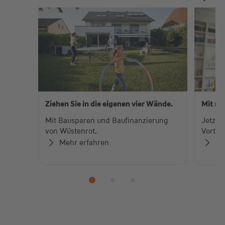
Ziehen Sie in die eigenen vier Wände.
Mit me
Mit Bausparen und Baufinanzierung
Jetzt 
von Wüstenrot.
Vorteil
Mehr erfahren
Me