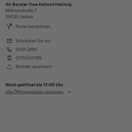
Ihr Berater Uwe Helmut Hellmig
Mühlenstraße 7
29525 Uelzen
Route berechnen
Schreiben Sie mir
0581 2496
01715623789
Kontakt speichern
Noch geöffnet bis 17:00 Uhr
Alle Öffnungszeiten
alle Öffnungszeiten anzeigen
Mo. - Fr.
08:00-12:00 und 13:00-
17:00 Uhr
Natürlich sind auch Termine außerhalb der Öffnungszeiten
möglich!