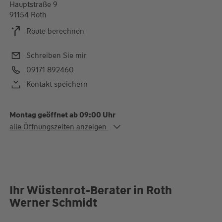
Hauptstraße 9
91154 Roth
Route berechnen
Schreiben Sie mir
09171 892460
Kontakt speichern
Montag geöffnet ab 09:00 Uhr
Alle Öffnungszeiten
alle Öffnungszeiten anzeigen
Mo. - Di.
09:00-12:30 und 14:00-
17:00 Uhr
Mi.
09:00-12:30 Uhr
Do.
09:00-12:30 und 14:00-
17:00 Uhr
Fr.
09:00-12:30 Uhr
Ihr Wüstenrot-Berater in Roth
Werner Schmidt