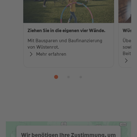
Ziehen Sie in die eigenen vier Wände.
Wüste
Mit Bausparen und Baufinanzierung
Über 
von Wüstenrot.
sowie 
Beiträ
Mehr erfahren
Zu
Wir benötigen Ihre Zustimmung, um