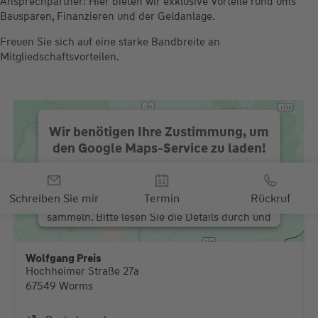
Ansprechpartner! Hier bieten wir exklusive Vorteile rund ums
Bausparen, Finanzieren und der Geldanlage.
Freuen Sie sich auf eine starke Bandbreite an
Mitgliedschaftsvorteilen.
Wir benötigen Ihre Zustimmung, um
den Google Maps-Service zu laden!
Ihr persönlicher Kontakt zu
Wir verwenden einen Service eines
Ihrem Wüstenrot-Berater
Drittanbieters, um Karteninhalte einzubetten.
Schreiben Sie mir
Termin
Rückruf
Dieser Service kann Daten zu Ihren Aktivitäten
sammeln. Bitte lesen Sie die Details durch und
stimmen Sie der Nutzung des Service zu, um
diese Karte anzuzeigen.
Wolfgang Preis
Hochheimer Straße 27a
Mehr Informationen
67549 Worms
Akzeptieren