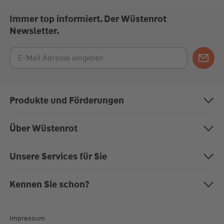
Immer top informiert. Der Wüstenrot
Newsletter.
Produkte und Förderungen
Bausparen
Über Wüstenrot
Baufinanzierung
Über uns
Unsere Services für Sie
Anschlussfinanzierung
Nachhaltigkeit
Magazin "Mein EigenHeim"
Kennen Sie schon?
Modernisierung
Karriere bei Wüstenrot
Kundenportal
Die W&W-Gruppe
Rechner
Auszeichnungen
Impressum
Formulare zum Download