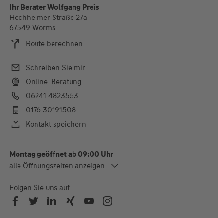
Ihr Berater Wolfgang Preis
Hochheimer Straße 27a
67549 Worms
Route berechnen
Schreiben Sie mir
Online-Beratung
06241 4823553
0176 30191508
Kontakt speichern
Montag geöffnet ab 09:00 Uhr
Alle Öffnungszeiten
alle Öffnungszeiten anzeigen
Mo.
09:00-20:00 Uhr
Di.
09:00-18:00 Uhr
Folgen Sie uns auf
Mi. - Do.
09:00-20:00 Uhr
Fr.
09:00-18:00 Uhr
Termine außerhalb der Öffnungszeiten jederzeit nach