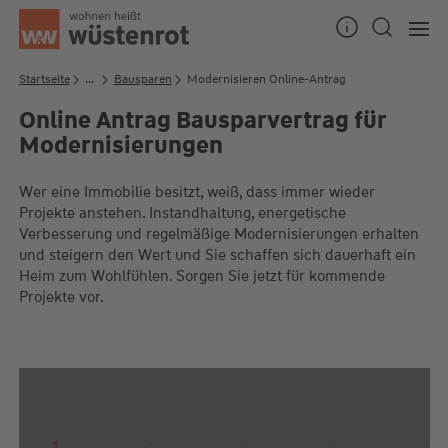
Seitenanfang
Startseite
...
Bausparen
Modernisieren Online-Antrag
Online Antrag Bausparvertrag für
Modernisierungen
Unsere Chatzeiten:
Mo bis Do: 9:00 Uhr - 19:00 Uhr
Wer eine Immobilie besitzt, weiß, dass immer wieder
Fr: 9:00 Uhr - 18:00 Uhr
Projekte anstehen. Instandhaltung, energetische
Verbesserung und regelmäßige Modernisierungen erhalten
und steigern den Wert und Sie schaffen sich dauerhaft ein
Heim zum Wohlfühlen. Sorgen Sie jetzt für kommende
Projekte vor.