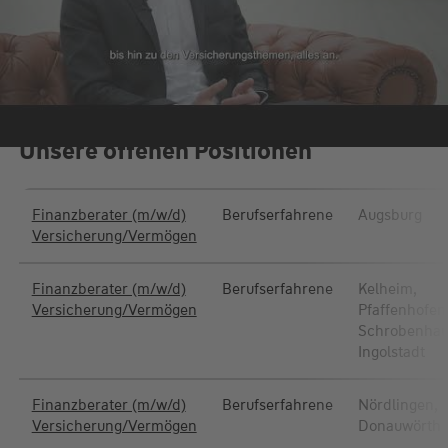
Unsere offenen Positionen
Finanzberater (m/w/d)
Berufserfahrene
Augsburg
Versicherung/Vermögen
Finanzberater (m/w/d)
Berufserfahrene
Kelheim,
Versicherung/Vermögen
Pfaffenhofen
Schrobenhau
Ingolstadt
Finanzberater (m/w/d)
Berufserfahrene
Nördlingen,
Versicherung/Vermögen
Donauwörth