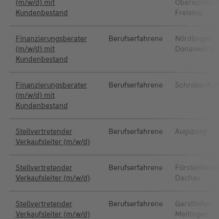
(m/w/d) mit
Oberschleiß
Kundenbestand
Freising
Finanzierungsberater
Berufserfahrene
Nördlingen,
(m/w/d) mit
Donauwörth
Kundenbestand
Finanzierungsberater
Berufserfahrene
Schrobenha
(m/w/d) mit
Kundenbestand
Stellvertretender
Berufserfahrene
Augsburg
Verkaufsleiter (m/w/d)
Stellvertretender
Berufserfahrene
Fürstenfeldb
Verkaufsleiter (m/w/d)
Dachau
Stellvertretender
Berufserfahrene
Gersthofen,
Verkaufsleiter (m/w/d)
Meitingen,