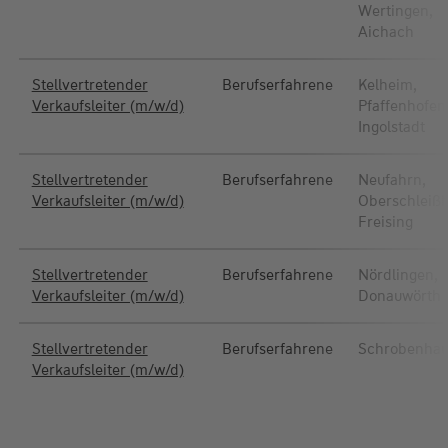
Wertingen,
Aichach
Stellvertretender
Berufserfahrene
Kelheim,
Verkaufsleiter (m/w/d)
Pfaffenhofen
Ingolstadt
Stellvertretender
Berufserfahrene
Neufahrn,
Verkaufsleiter (m/w/d)
Oberschleiß
Freising
Stellvertretender
Berufserfahrene
Nördlingen,
Verkaufsleiter (m/w/d)
Donauwörth
Stellvertretender
Berufserfahrene
Schrobenha
Verkaufsleiter (m/w/d)