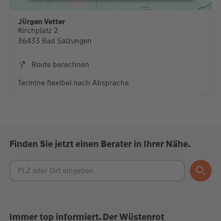
stimmen Sie der Nutzung des Service zu, um
diese Karte anzuzeigen.
Jürgen Vetter
Kirchplatz 2
Mehr Informationen
36433 Bad Salzungen
Akzeptieren
Route berechnen
powered by
Usercentrics Consent Management
Termine flexibel nach Absprache
Platform
Finden Sie jetzt einen Berater in Ihrer Nähe.
Immer top informiert. Der Wüstenrot