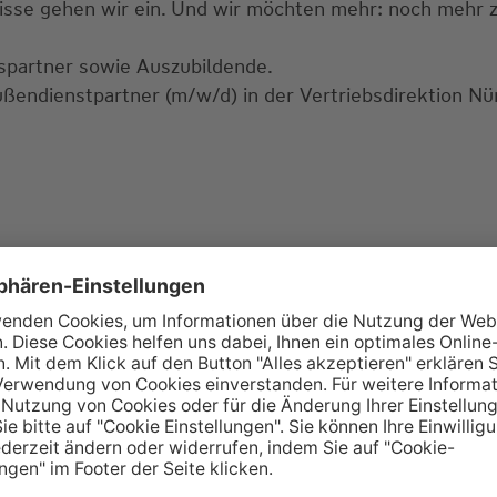
fnisse gehen wir ein. Und wir möchten mehr: noch mehr
bspartner sowie Auszubildende.
ußendienstpartner (m/w/d) in der Vertriebsdirektion Nü
ht und sinnvoll ist.
estandskunden.
n Qualifizierungsangebot.