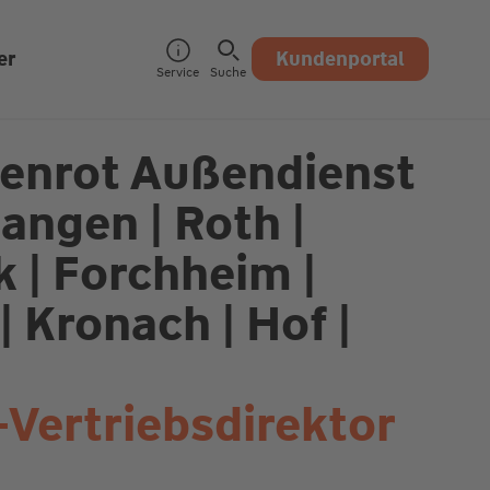
er
Kundenportal
Service
Suche
tenrot Außendienst
angen | Roth |
 | Forchheim |
 Kronach | Hof |
-Vertriebsdirektor