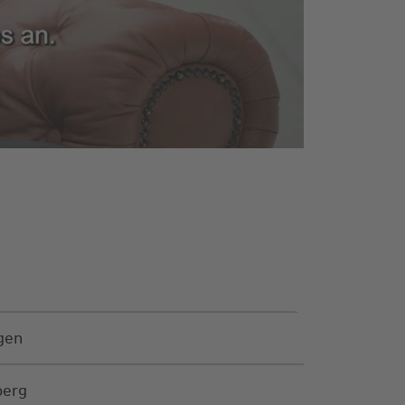
gen
berg