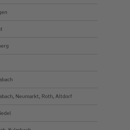
gen
t
berg
abach
bach, Neumarkt, Roth, Altdorf
iedel