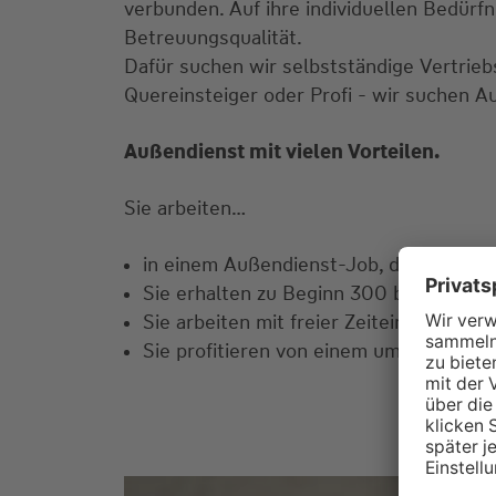
verbunden. Auf ihre individuellen Bedür
Betreuungsqualität.
Dafür suchen wir selbstständige Vertrie
Quereinsteiger oder Profi - wir suchen A
Außendienst mit vielen Vorteilen.
Sie arbeiten…
in einem Außendienst-Job, der Spaß mac
Sie erhalten zu Beginn 300 bis 600 B
Sie arbeiten mit freier Zeiteinteilung.
Sie profitieren von einem umfangreiche