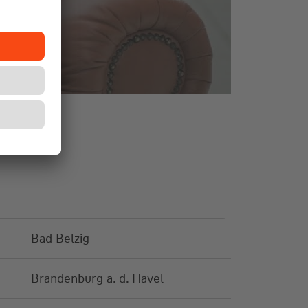
Bad Belzig
Brandenburg a. d. Havel