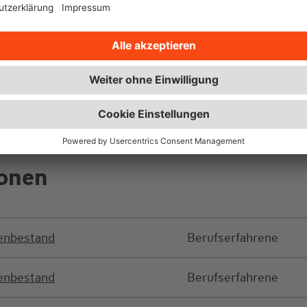
ionen
denbestand
Berufserfahrene
denbestand
Berufserfahrene