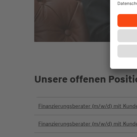
Unsere offenen Posit
Finanzierungsberater (m/w/d) mit Kun
Finanzierungsberater (m/w/d) mit Kun