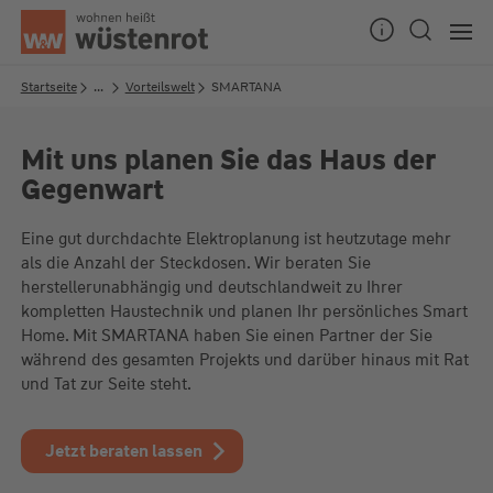
Seitenanfang
Startseite
...
Vorteilswelt
SMARTANA
Mit uns planen Sie das Haus der
Unsere Chatzeiten:
Gegenwart
Mo bis Do: 9:00 Uhr - 19:00 Uhr
Fr: 9:00 Uhr - 18:00 Uhr
Eine gut durchdachte Elektroplanung ist heutzutage mehr
als die Anzahl der Steckdosen. Wir beraten Sie
herstellerunabhängig und deutschlandweit zu Ihrer
kompletten Haustechnik und planen Ihr persönliches Smart
Home. Mit SMARTANA haben Sie einen Partner der Sie
während des gesamten Projekts und darüber hinaus mit Rat
und Tat zur Seite steht.
Jetzt beraten lassen