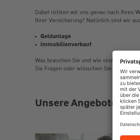
Dabei richten wir uns genau nach Ihren 
Ihrer Versicherung? Natürlich sind wir au
Geldanlage
Immobilienverkauf
Was brauchen Sie und wie sind Ihre Vors
Sie Fragen oder wünschen Sie einen Bera
Unsere Angebote für S