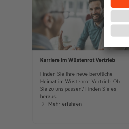
Karriere im Wüstenrot Vertrieb
Finden Sie Ihre neue berufliche
Heimat im Wüstenrot Vertrieb. Ob
Sie zu uns passen? Finden Sie es
heraus.
Mehr erfahren