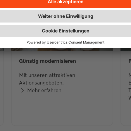
Günstig modernisieren
Mit unseren attraktiven
M
Aktionsangeboten.
B
Mehr erfahren
T