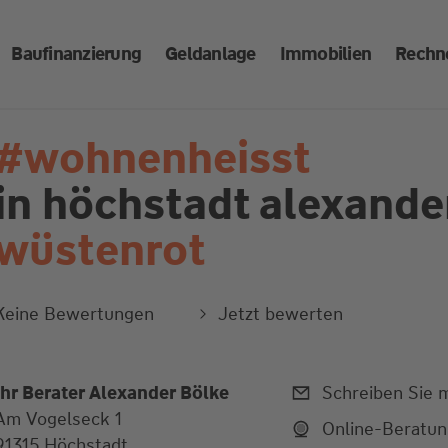
Baufinanzierung
Geldanlage
Immobilien
Rechn
#wohnenheisst
in höchstadt
alexande
wüstenrot
Keine Bewertungen
Jetzt bewerten
Ihr Berater Alexander Bölke
Schreiben Sie m
Am Vogelseck 1
Online-Beratu
91315 Höchstadt