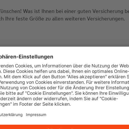
Wünschen! Was ist Ihnen bei einer guten Versicherung 
ch Ihre feste Größe zu allen weiteren Versicherungen.
tellungen? Lassen Sie uns doch gemeinsam über die pa
tungstermin? Dann rufen Sie gerne bei uns an oder sch
ie