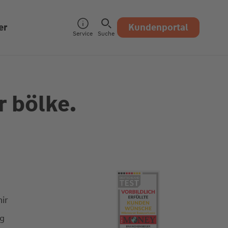
er
Kundenportal
Service
Suche
r bölke.
ir
ng