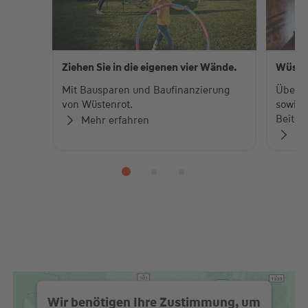
Ziehen Sie in die eigenen vier Wände.
Wüste
Mit Bausparen und Baufinanzierung
Über 
von Wüstenrot.
sowie 
Beiträ
Mehr erfahren
Zu
Wir benötigen Ihre Zustimmung, um