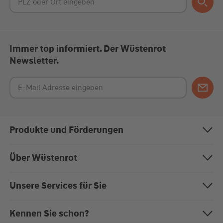
Immer top informiert. Der Wüstenrot
Newsletter.
Produkte und Förderungen
Bausparen
Über Wüstenrot
Baufinanzierung
Über uns
Unsere Services für Sie
Anschlussfinanzierung
Nachhaltigkeit
Magazin "Mein EigenHeim"
Kennen Sie schon?
Modernisierung