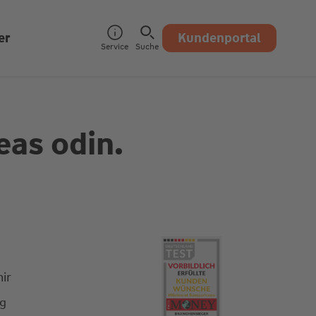
er
Kundenportal
Service
Suche
eas odin.
ir
ng