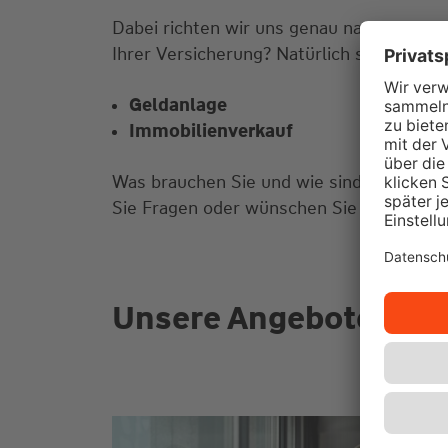
Dabei richten wir uns genau nach Ihren 
Ihrer Versicherung? Natürlich sind wir au
Geldanlage
Immobilienverkauf
Was brauchen Sie und wie sind Ihre Vors
Sie Fragen oder wünschen Sie einen Bera
Unsere Angebote für S