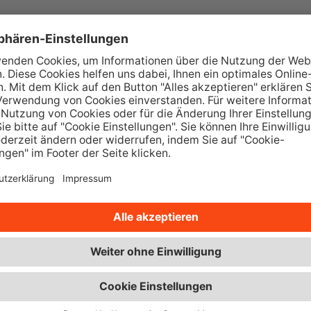
Wünschen! Was ist Ihnen bei einer guten Versicherung 
ch Ihre feste Größe zu allen weiteren Versicherungen.
tellungen? Lassen Sie uns doch gemeinsam über die pa
tungstermin? Dann rufen Sie gerne bei uns an oder sch
ie