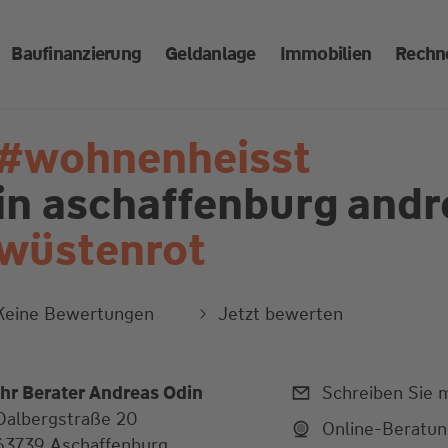
Baufinanzierung
Geldanlage
Immobilien
Rechn
#wohnenheisst
in aschaffenburg
andr
wüstenrot
Keine Bewertungen
Jetzt bewerten
Ihr Berater Andreas Odin
Schreiben Sie m
Dalbergstraße 20
Online-Beratu
63739 Aschaffenburg