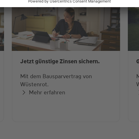
Jetzt günstige Zinsen sichern.
G
Mit dem Bausparvertrag von
M
Wüstenrot.
Mehr erfahren