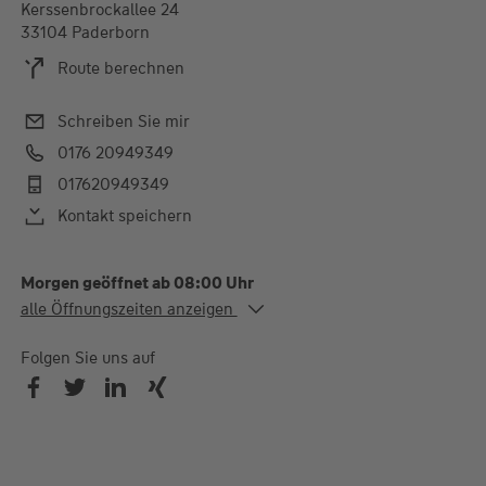
Kerssenbrockallee 24
33104 Paderborn
Route berechnen
Schreiben Sie mir
0176 20949349
017620949349
Kontakt speichern
Morgen geöffnet ab 08:00 Uhr
Alle Öffnungszeiten
alle Öffnungszeiten anzeigen
Mo. - Fr.
08:00-20:00 Uhr
Sa.
08:00-14:00 Uhr
Folgen Sie uns auf
Termine nach Vereinbarung