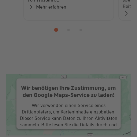
von Wüstenrot.
sowie 
Beiträ
Mehr erfahren
Zu
Wir benötigen Ihre Zustimmung, um
den Google Maps-Service zu laden!
Wir verwenden einen Service eines
Drittanbieters, um Karteninhalte einzubetten.
Dieser Service kann Daten zu Ihren Aktivitäten
sammeln. Bitte lesen Sie die Details durch und
stimmen Sie der Nutzung des Service zu, um