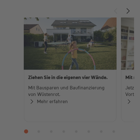
Ziehen Sie in die eigenen vier Wände.
Mit me
Mit Bausparen und Baufinanzierung
Jetzt 
von Wüstenrot.
Vorteil
Mehr erfahren
Me