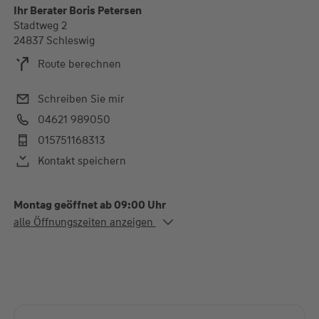
Ihr Berater Boris Petersen
Stadtweg 2
24837 Schleswig
Route berechnen
Schreiben Sie mir
04621 989050
015751168313
Kontakt speichern
Montag geöffnet ab 09:00 Uhr
Alle Öffnungszeiten
alle Öffnungszeiten anzeigen
Mo. - Fr.
09:00-13:00 und 14:00-
17:00 Uhr
Termine nach Absprache