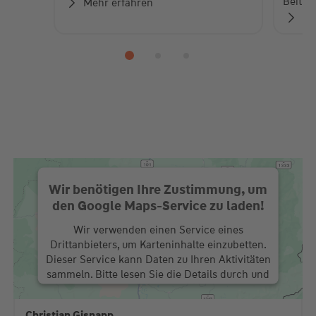
Beiträ
Mehr erfahren
Zu
Wir benötigen Ihre Zustimmung, um
den Google Maps-Service zu laden!
Wir verwenden einen Service eines
Drittanbieters, um Karteninhalte einzubetten.
Dieser Service kann Daten zu Ihren Aktivitäten
sammeln. Bitte lesen Sie die Details durch und
stimmen Sie der Nutzung des Service zu, um
diese Karte anzuzeigen.
Christian Gisnapp