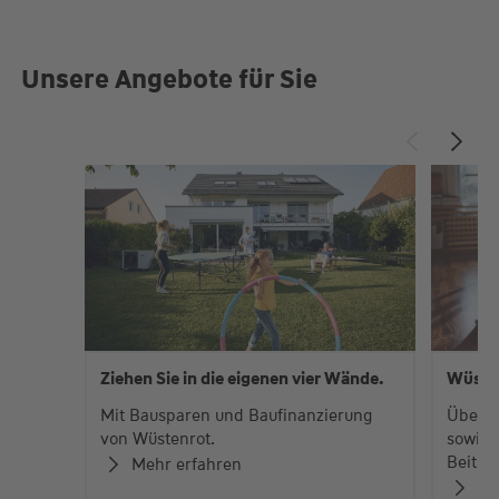
Unsere Angebote für Sie
Ziehen Sie in die eigenen vier Wände.
Wüste
Mit Bausparen und Baufinanzierung
Über 
von Wüstenrot.
sowie 
Beiträ
Mehr erfahren
Zu