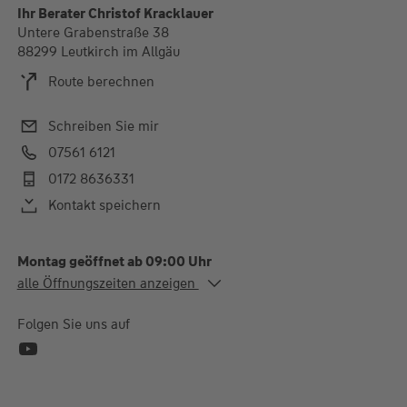
Ihr Berater Christof Kracklauer
Untere Grabenstraße 38
88299 Leutkirch im Allgäu
Route berechnen
Schreiben Sie mir
07561 6121
0172 8636331
Kontakt speichern
Montag geöffnet ab 09:00 Uhr
Alle Öffnungszeiten
alle Öffnungszeiten anzeigen
Mo. - Di.
09:00-12:30 und 14:00-
17:30 Uhr
Folgen Sie uns auf
Do.
09:00-12:30 und 14:00-
17:30 Uhr
Fr.
09:00-13:00 Uhr
Termine auch nach Absprache