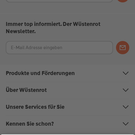
Immer top informiert. Der Wüstenrot
Newsletter.
Produkte und Förderungen
Bausparen
Über Wüstenrot
Baufinanzierung
Über uns
Unsere Services für Sie
Anschlussfinanzierung
Nachhaltigkeit
Magazin "Mein EigenHeim"
Kennen Sie schon?
Modernisierung
Karriere bei Wüstenrot
Kundenportal