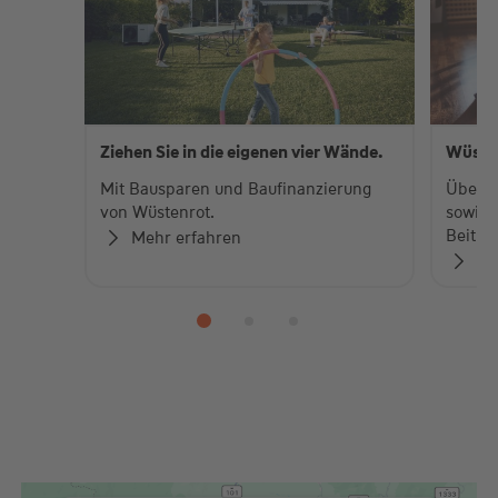
Ziehen Sie in die eigenen vier Wände.
Wüste
Mit Bausparen und Baufinanzierung
Über 
von Wüstenrot.
sowie 
Beiträ
Mehr erfahren
Zu