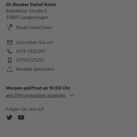
Ihr Berater Detlef Kosin
Bothfelder Straße 5
30851 Langenhagen
Route berechnen
Schreiben Sie mir
0179 5325297
01795325297
Kontakt speichern
Morgen geöffnet ab 10:00 Uhr
Alle Öffnungszeiten
alle Öffnungszeiten anzeigen
Mo. - Di.
10:00-13:00 und 15:00-
18:00 Uhr
Folgen Sie uns auf
Mi.
10:00-13:00 Uhr
Do.
10:00-13:00 und 15:00-
18:00 Uhr
Fr.
10:00-13:00 Uhr