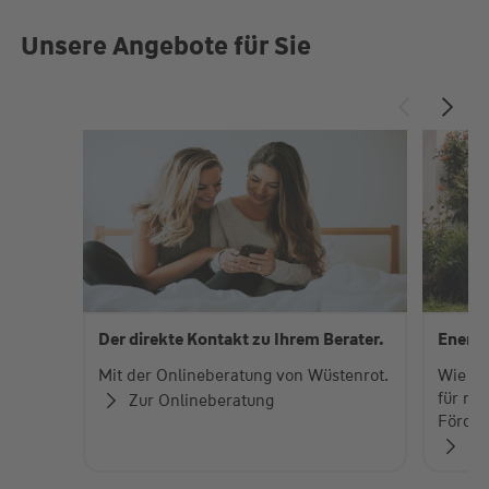
Unsere Angebote für Sie
Der direkte Kontakt zu Ihrem Berater.
Energe
Mit der Onlineberatung von Wüstenrot.
Wie fi
für me
Zur Onlineberatung
Förder
Je