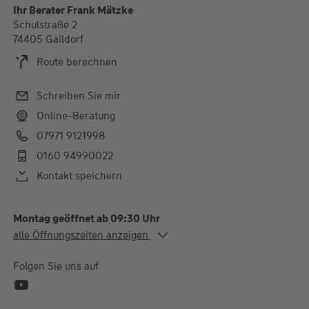
Ihr Berater Frank Mätzke
Schulstraße 2
74405 Gaildorf
Route berechnen
Schreiben Sie mir
Online-Beratung
07971 9121998
0160 94990022
Kontakt speichern
Montag geöffnet ab 09:30 Uhr
Alle Öffnungszeiten
alle Öffnungszeiten anzeigen
Mo.
09:30-12:30 und 14:00-
18:00 Uhr
Folgen Sie uns auf
Mi.
09:30-12:30 und 14:00-
18:00 Uhr
weitere Termine nach Vereinbarung, Di/Do in Crailsheim