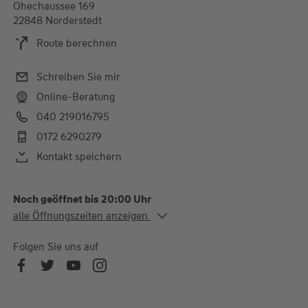
Ohechaussee 169
22848 Norderstedt
Route berechnen
Schreiben Sie mir
Online-Beratung
040 219016795
0172 6290279
Kontakt speichern
Noch geöffnet bis 20:00 Uhr
Alle Öffnungszeiten
alle Öffnungszeiten anzeigen
Mo. - Fr.
08:00-12:00 und 13:00-
20:00 Uhr
Folgen Sie uns auf
Telefonische Erreichbarkeit 7 - 21 Uhr