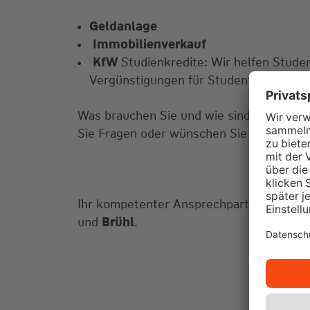
Geldanlage
Immobilienverkauf
KfW
Studienkredite: Wir helfen Stud
Vergünstigungen für Studenten.
Was brauchen Sie und wie sind Ihre Vors
Sie Fragen oder wünschen Sie einen Bera
Ihr kompetenter Ansprechpartner mit üb
und
Brühl
.