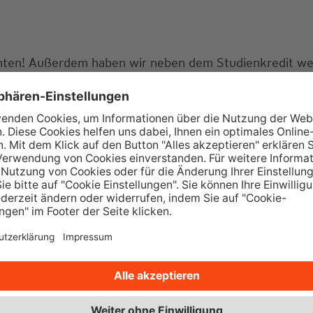
enten! Außerdem haben wir neben dem Studienkredit we
tellungen? Lassen Sie uns doch gemeinsam über die pa
tungstermin? Dann rufen Sie gerne bei uns an oder sch
er
21
Jahren Erfahrung in diesen Themen im Raum
Eusk