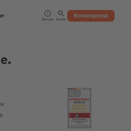
er
Kundenportal
Service
Suche
e.
ir
ng