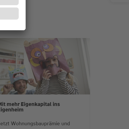
it mehr Eigenkapital ins
Eigenheim
Jetzt Wohnungsbauprämie und