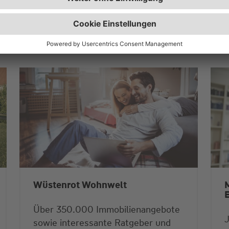
ie
Wüstenrot Wohnwelt
M
Über 350.000 Immobilienangebote
sowie interessante Ratgeber und