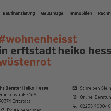
Baufinanzierung
Geldanlage
Immobilien
Rechn
#wohnenheisst
in erftstadt
heiko hess
wüstenrot
Ihr Berater Heiko Hesse
Schreiben Sie m
Frankenstraße 166
Online-Beratu
50374 Erftstadt
02235 988046
Route berechnen