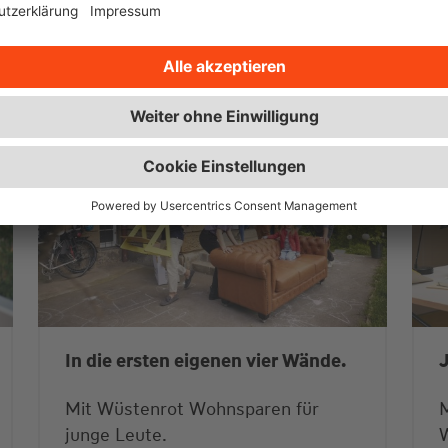
ie
In die ersten eigenen vier Wände.
J
Mit Wüstenrot Wohnsparen für
M
junge Leute.