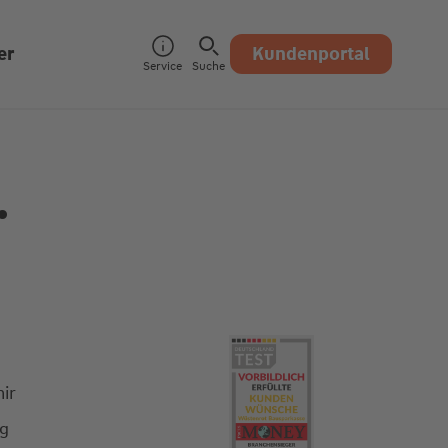
er
Kundenportal
Service
Suche
.
ir
ng