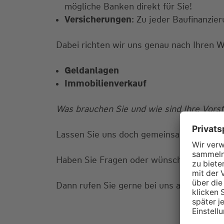
mögliche Banken direkt für Sie!
Versicherungen
: Zu jeder Baufinanzi
Dabei richten wir uns genau nach Ihren 
Geldanlagen
Immobilienverkauf
Was brauchen Sie und wie sind Ihre Vors
Lassen Sie uns doch gemeinsam über die
Haben Sie Fragen oder wünschen Sie ein
Dann rufen Sie gerne bei uns an oder sch