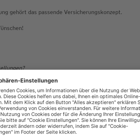
erung gehört das passende Versicherungskonzept.
Wünschen!
tellungen?
 passende Lösung für
Sie
sprechen.
en Beratungstermin?
reiben uns eine E-Mail.