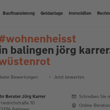
Baufinanzierung
Geldanlage
Immobilien
Rechn
#wohnenheisst
in balingen
jörg karrer
wüstenrot
Keine Bewertungen
Jetzt bewerten
Ihr Berater Jörg Karrer
Schreiben Sie m
Friedrichstraße 10
Online-Beratu
72336 Balingen