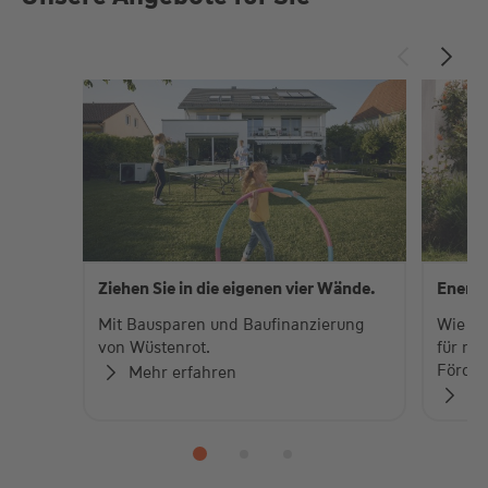
Ziehen Sie in die eigenen vier Wände.
Energe
Mit Bausparen und Baufinanzierung
Wie fi
von Wüstenrot.
für me
Förder
Mehr erfahren
Je