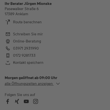
Ihr Berater Jürgen Mionske
Pasewalker Straße 6
17389 Anklam
Route berechnen
Schreiben Sie mir
Online-Beratung
03971 2931990
0172 9281733
Kontakt speichern
Morgen geöffnet ab 09:00 Uhr
Alle Öffnungszeiten
alle Öffnungszeiten anzeigen
Mo. - Do.
09:00-12:00 und 13:00-
16:00 Uhr
Folgen Sie uns auf
Fr.
09:00-12:00 Uhr
Außerhalb der Öffnungszeiten gerne nach persönlicher
Absprache