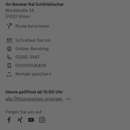
Ihr Berater Kai Schürbüscher
Nordstraße 24
59227 Ahlen
Route berechnen
Schreiben Sie mir
Online-Beratung
02382 3947
016092926408
Kontakt speichern
Heute geöffnet ab 15:00 Uhr
Alle Öffnungszeiten
alle Öffnungszeiten anzeigen
Mo. - Do.
09:00-13:00 und 15:00-
18:00 Uhr
Folgen Sie uns auf
Fr.
09:00-13:00 Uhr
Weitere Termine auch telefonisch nach Vereinbarung