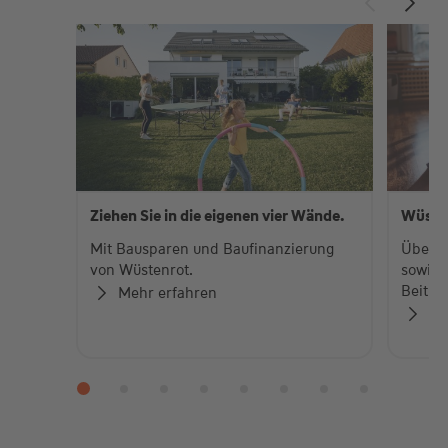
Ziehen Sie in die eigenen vier Wände.
Wüste
Mit Bausparen und Baufinanzierung
Über 
von Wüstenrot.
sowie 
Beiträ
Mehr erfahren
Zu