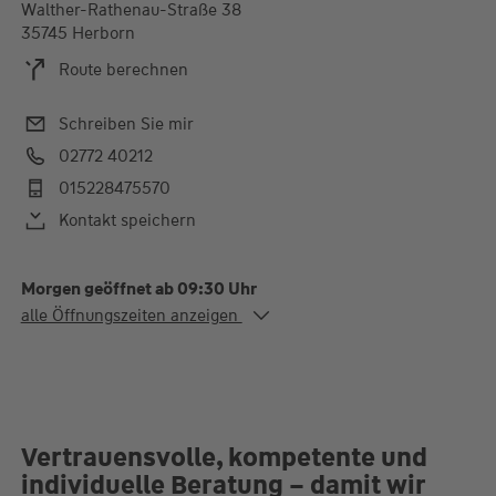
Walther-Rathenau-Straße 38
35745 Herborn
Route berechnen
Schreiben Sie mir
02772 40212
015228475570
Kontakt speichern
Morgen geöffnet ab 09:30 Uhr
Alle Öffnungszeiten
alle Öffnungszeiten anzeigen
Mo. - Fr.
09:30-12:30 und 13:00-
17:30 Uhr
Termin jederzeit nach Absprache
Vertrauensvolle, kompetente und
individuelle Beratung – damit wir