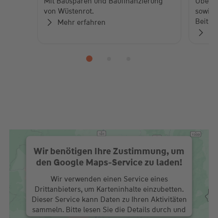
Mit Bausparen und Baufinanzierung
Über 
von Wüstenrot.
sowie 
Beiträ
Mehr erfahren
Zu
Wir benötigen Ihre Zustimmung, um
den Google Maps-Service zu laden!
Wir verwenden einen Service eines
Drittanbieters, um Karteninhalte einzubetten.
Dieser Service kann Daten zu Ihren Aktivitäten
sammeln. Bitte lesen Sie die Details durch und