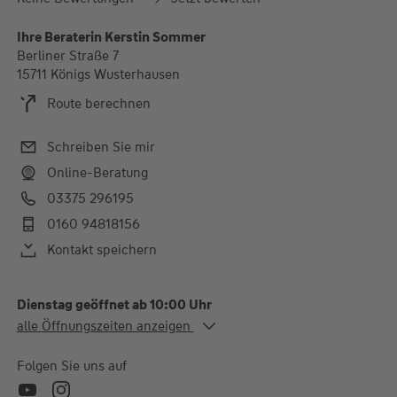
Ihre Beraterin Kerstin Sommer
Berliner Straße 7
15711 Königs Wusterhausen
Route berechnen
Schreiben Sie mir
Online-Beratung
03375 296195
0160 94818156
Kontakt speichern
Dienstag geöffnet ab 10:00 Uhr
Alle Öffnungszeiten
alle Öffnungszeiten anzeigen
Di.
10:00-13:00 und 14:00-
18:00 Uhr
Folgen Sie uns auf
Mi.
14:00-18:00 Uhr
Do.
10:00-13:00 Uhr