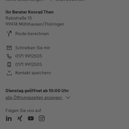
Ihr Berater Konrad Then
Ratsstraße 15
99974 Mühlhausen/Thüringen
Route berechnen
Schreiben Sie mir
0171 9912505
0171 9912505
Kontakt speichern
Dienstag geöffnet ab 10:00 Uhr
Alle Öffnungszeiten
alle Öffnungszeiten anzeigen
Di. - Mi.
10:00-12:00 und 13:00-
18:00 Uhr
Folgen Sie uns auf
Do.
12:00-18:00 Uhr
Termine auch nach Absprache möglich