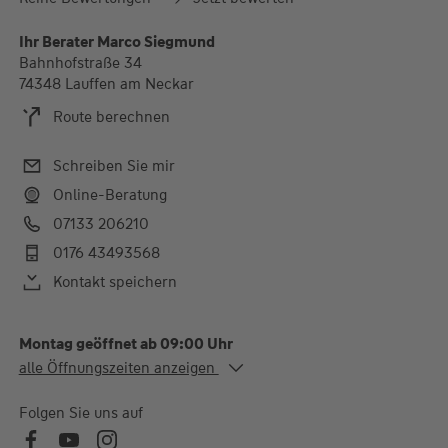
Ihr Berater Marco Siegmund
Bahnhofstraße 34
74348 Lauffen am Neckar
Route berechnen
Schreiben Sie mir
Online-Beratung
07133 206210
0176 43493568
Kontakt speichern
Montag geöffnet ab 09:00 Uhr
Alle Öffnungszeiten
alle Öffnungszeiten anzeigen
Mo. - Mi.
09:00-12:30 und 14:30-
16:30 Uhr
Folgen Sie uns auf
Do.
09:00-12:30 und 14:30-
18:00 Uhr