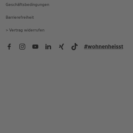
Geschäftsbedingungen
Arbeitsgemeinschaft Baden-Württembergischer Bausparkassen
Barrierefreiheit
> Vertrag widerrufen
#wohnenheisst