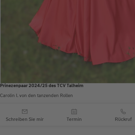
Prinezenpaar 2024/25 des TCV Talheim
Carolin I. von den tanzenden Rollen
Marco II. von Bau und Zins
Ihr persönlicher Kontakt zu
Ihrem Wüstenrot-Berater
Schreiben Sie mir
Termin
Rückruf