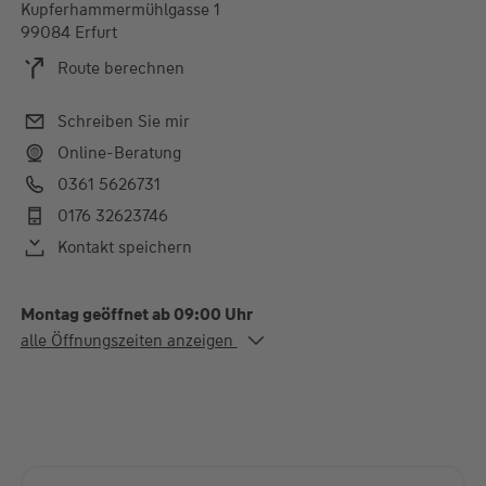
Kupferhammermühlgasse 1
99084 Erfurt
Route berechnen
Schreiben Sie mir
Online-Beratung
0361 5626731
0176 32623746
Kontakt speichern
Montag geöffnet ab 09:00 Uhr
Alle Öffnungszeiten
alle Öffnungszeiten anzeigen
Mo. - Do.
09:00-19:00 Uhr
Fr.
09:00-15:00 Uhr
und außerhalb unserer Öffnungszeiten nach telefonischer
Vereinbarung