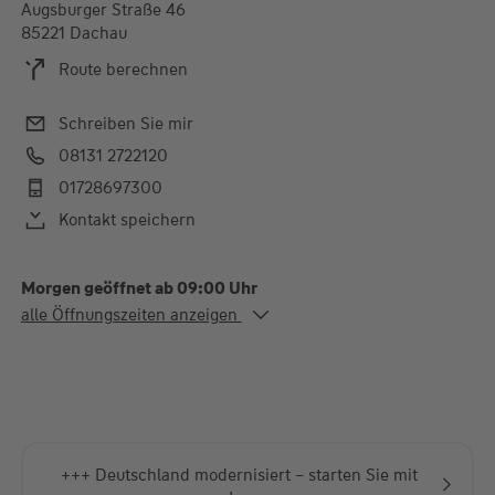
Augsburger Straße 46
85221 Dachau
Route berechnen
Schreiben Sie mir
08131 2722120
01728697300
Kontakt speichern
Morgen geöffnet ab 09:00 Uhr
Alle Öffnungszeiten
alle Öffnungszeiten anzeigen
Mo. - Fr.
09:00-12:00 und 14:00-
18:00 Uhr
Individuelle Termine sind auch nach Absprache möglich.
+++ Deutschland modernisiert – starten Sie mit