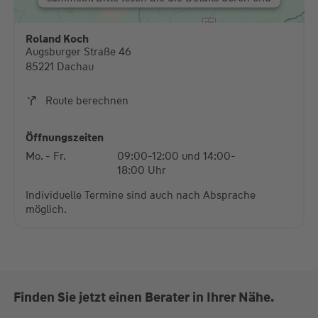
stimmen Sie der Nutzung des Service zu, um
diese Karte anzuzeigen.
Roland Koch
Augsburger Straße 46
Mehr Informationen
85221 Dachau
Akzeptieren
Route berechnen
powered by
Usercentrics Consent Management
Platform
Öffnungszeiten
Mo. - Fr.
09:00-12:00 und 14:00-
18:00 Uhr
Individuelle Termine sind auch nach Absprache
möglich.
Finden Sie jetzt einen Berater in Ihrer Nähe.