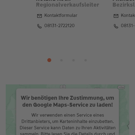
Regionalverkaufsleiter
Bezirks
Kontaktformular
Kontak
08131-2722120
08131-
Wir benötigen Ihre Zustimmung, um
den Google Maps-Service zu laden!
Wir verwenden einen Service eines
Drittanbieters, um Karteninhalte einzubetten.
Dieser Service kann Daten zu Ihren Aktivitäten
sammeln. Bitte lesen Sie die Details durch und