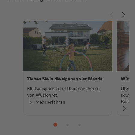
Ziehen Sie in die eigenen vier Wände.
Wüste
Mit Bausparen und Baufinanzierung
Über 
von Wüstenrot.
sowie 
Beiträ
Mehr erfahren
Zu