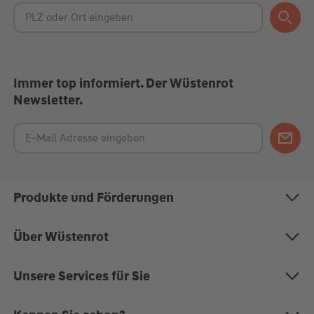
Immer top informiert. Der Wüstenrot
Newsletter.
Produkte und Förderungen
Bausparen
Über Wüstenrot
Baufinanzierung
Über uns
Unsere Services für Sie
Anschlussfinanzierung
Nachhaltigkeit
Magazin "Mein EigenHeim"