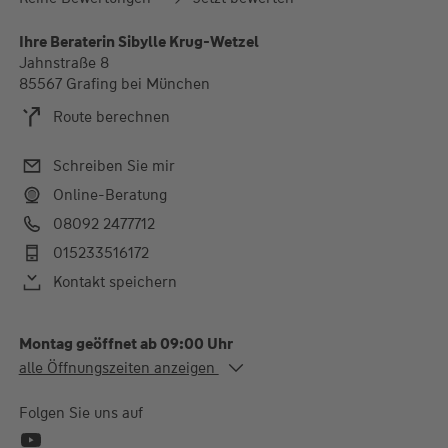
Ihre Beraterin Sibylle Krug-Wetzel
Jahnstraße 8
85567 Grafing bei München
Route berechnen
Schreiben Sie mir
Online-Beratung
08092 2477712
015233516172
Kontakt speichern
Montag geöffnet ab 09:00 Uhr
Alle Öffnungszeiten
alle Öffnungszeiten anzeigen
Mo.
09:00-12:00 und 14:00-
17:30 Uhr
Folgen Sie uns auf
Di. - Mi.
09:00-12:00 Uhr
Do.
09:00-12:00 und 14:00-