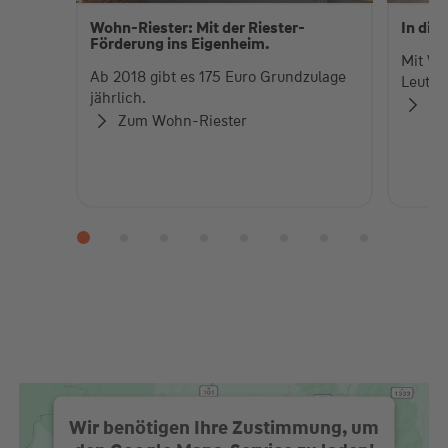
Wohn-Riester: Mit der Riester-
In die
Förderung ins Eigenheim.
Mit Wü
Ab 2018 gibt es 175 Euro Grundzulage
Leute.
jährlich.
Me
Zum Wohn-Riester
Wir benötigen Ihre Zustimmung, um