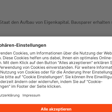
aat den Aufbau von Eigenkapital. Bausparer erhalten si
en den Weg in die eigenen vier Wände oder auch die 
tellungen? Lassen Sie uns doch gemeinsam über die pa
tungstermin? Dann rufen Sie gerne bei uns an oder sch