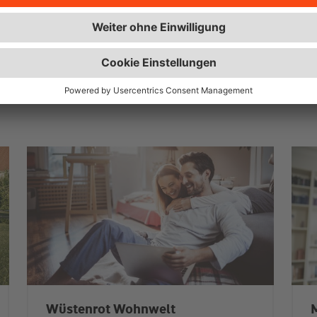
ie
Wüstenrot Wohnwelt
M