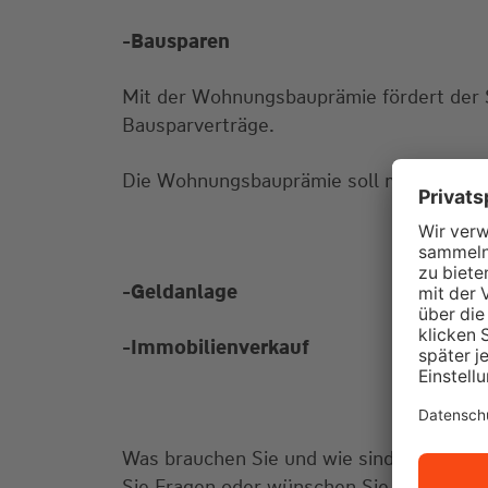
-Bausparen
Mit der Wohnungsbauprämie fördert der St
Bausparverträge.
Die Wohnungsbauprämie soll mehr Mensch
-Geldanlage
-Immobilienverkauf
Was brauchen Sie und wie sind Ihre Vors
Sie Fragen oder wünschen Sie einen Bera