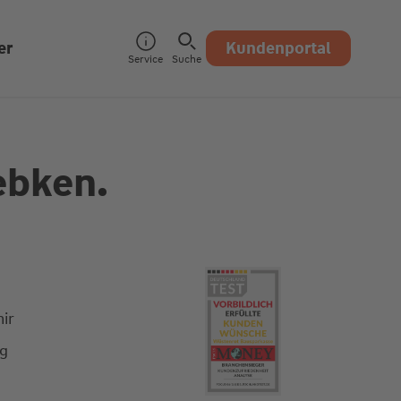
er
Kundenportal
Service
Suche
ebken.
ir
ng