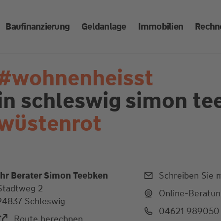
Baufinanzierung
Geldanlage
Immobilien
Rechn
#wohnenheisst
in schleswig
simon te
wüstenrot
Ihr Berater Simon Teebken
Schreiben Sie m
Stadtweg 2
Online-Beratu
24837 Schleswig
04621 989050
Route berechnen