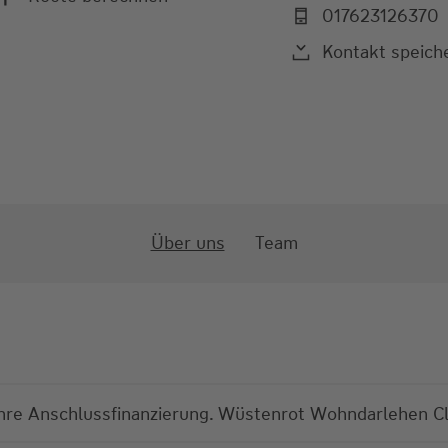
017623126370
Kontakt speich
Über uns
Team
 Förderung für Ihren Bausparvertrag. Die Wohnungsba